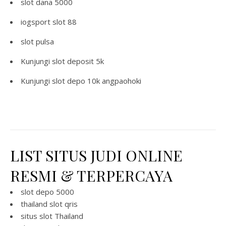
slot dana 5000
iogsport slot 88
slot pulsa
Kunjungi
slot deposit 5k
Kunjungi
slot depo 10k angpaohoki
LIST SITUS JUDI ONLINE
RESMI & TERPERCAYA
slot depo 5000
thailand slot qris
situs slot Thailand