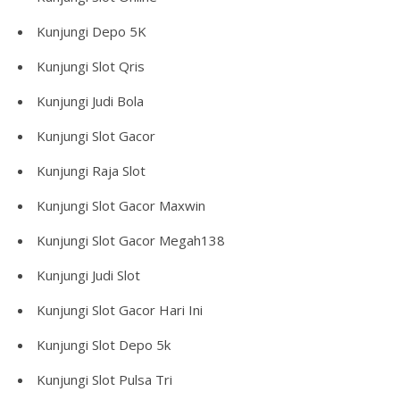
Kunjungi
Depo 5K
Kunjungi
Slot Qris
Kunjungi
Judi Bola
Kunjungi
Slot Gacor
Kunjungi
Raja Slot
Kunjungi
Slot Gacor Maxwin
Kunjungi
Slot Gacor Megah138
Kunjungi
Judi Slot
Kunjungi
Slot Gacor Hari Ini
Kunjungi
Slot Depo 5k
Kunjungi
Slot Pulsa Tri