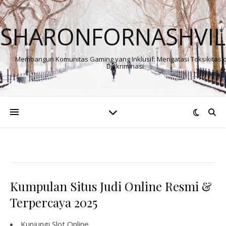
SHARONFORNASHVIL
Membangun Komunitas Gaming yang Inklusif: Mengatasi Toksikitas 
Diskriminasi
Kumpulan Situs Judi Online Resmi &
Terpercaya 2025
Kunjungi
Slot Online