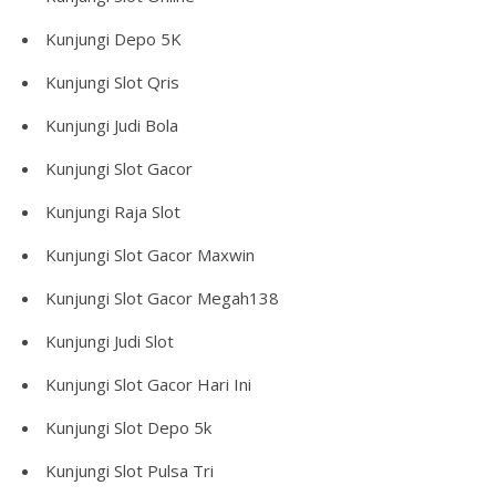
Kunjungi
Depo 5K
Kunjungi
Slot Qris
Kunjungi
Judi Bola
Kunjungi
Slot Gacor
Kunjungi
Raja Slot
Kunjungi
Slot Gacor Maxwin
Kunjungi
Slot Gacor Megah138
Kunjungi
Judi Slot
Kunjungi
Slot Gacor Hari Ini
Kunjungi
Slot Depo 5k
Kunjungi
Slot Pulsa Tri