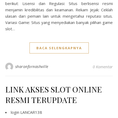
berikut: Lisensi dan Regulasi: Situs berlisensi resmi
menjamin kredibilitas dan keamanan. Rekam Jejak: Ceklah
ulasan dari pemain lain untuk mengetahui reputasi situs.
Variasi Game: Situs yang menyediakan banyak pilihan game
slot…
BACA SELENGKAPNYA
sharonfornashville
0 Komentar
LINK AKSES SLOT ONLINE
RESMI TERUPDATE
login LANCAR138