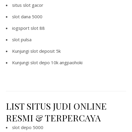
situs slot gacor
slot dana 5000
iogsport slot 88
slot pulsa
Kunjungi
slot deposit 5k
Kunjungi
slot depo 10k angpaohoki
LIST SITUS JUDI ONLINE
RESMI & TERPERCAYA
slot depo 5000