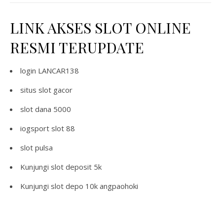
LINK AKSES SLOT ONLINE
RESMI TERUPDATE
login LANCAR138
situs slot gacor
slot dana 5000
iogsport slot 88
slot pulsa
Kunjungi
slot deposit 5k
Kunjungi
slot depo 10k angpaohoki