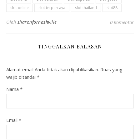
slot online
slot terpercaya
slot thailand
slot88
Oleh
sharonfornashville
0 Komentar
TINGGALKAN BALASAN
Alamat email Anda tidak akan dipublikasikan.
Ruas yang
wajib ditandai
*
Nama
*
Email
*