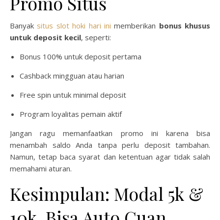
Promo Situs
Banyak
situs slot hoki hari ini
memberikan
bonus khusus
untuk deposit kecil
, seperti:
Bonus 100% untuk deposit pertama
Cashback mingguan atau harian
Free spin untuk minimal deposit
Program loyalitas pemain aktif
Jangan ragu memanfaatkan promo ini karena bisa
menambah saldo Anda tanpa perlu deposit tambahan.
Namun, tetap baca syarat dan ketentuan agar tidak salah
memahami aturan.
Kesimpulan: Modal 5k &
10k, Bisa Auto Cuan