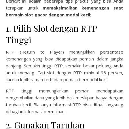
Berikut ini adalah beberapa tips praktis yang bisa Anda
terapkan untuk
memaksimalkan kemenangan saat
bermain slot gacor dengan modal kecil
:
1. Pilih Slot dengan RTP
Tinggi
RTP (Return to Player) menunjukkan persentase
kemenangan yang bisa didapatkan pemain dalam jangka
panjang. Semakin tinggi RTP, semakin besar peluang Anda
untuk menang. Cari slot dengan RTP minimal 96 persen,
karena lebih ramah terhadap pemain bermodal kecil.
RTP tinggi memungkinkan pemain mendapatkan
pengembalian dana yang lebih baik meskipun hanya dengan
taruhan kecil. Biasanya informasi RTP bisa dilihat langsung
di bagian informasi permainan.
2. Gunakan Taruhan