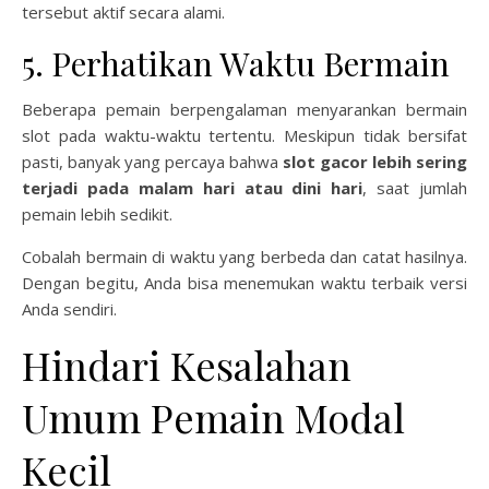
tersebut aktif secara alami.
5. Perhatikan Waktu Bermain
Beberapa pemain berpengalaman menyarankan bermain
slot pada waktu-waktu tertentu. Meskipun tidak bersifat
pasti, banyak yang percaya bahwa
slot gacor lebih sering
terjadi pada malam hari atau dini hari
, saat jumlah
pemain lebih sedikit.
Cobalah bermain di waktu yang berbeda dan catat hasilnya.
Dengan begitu, Anda bisa menemukan waktu terbaik versi
Anda sendiri.
Hindari Kesalahan
Umum Pemain Modal
Kecil