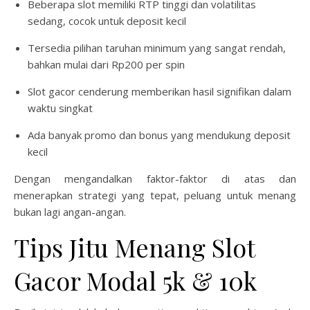
Beberapa slot memiliki RTP tinggi dan volatilitas
sedang, cocok untuk deposit kecil
Tersedia pilihan taruhan minimum yang sangat rendah,
bahkan mulai dari Rp200 per spin
Slot gacor cenderung memberikan hasil signifikan dalam
waktu singkat
Ada banyak promo dan bonus yang mendukung deposit
kecil
Dengan mengandalkan faktor-faktor di atas dan
menerapkan strategi yang tepat, peluang untuk menang
bukan lagi angan-angan.
Tips Jitu Menang Slot
Gacor Modal 5k & 10k