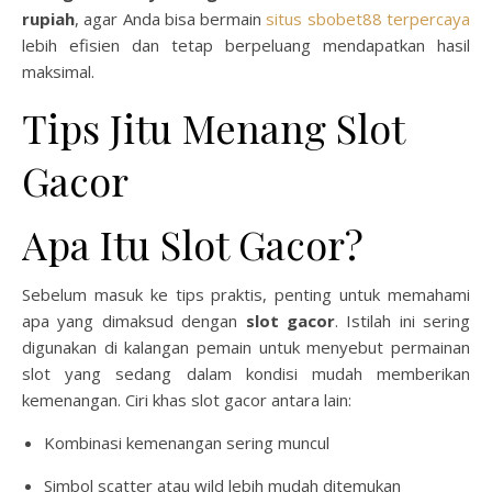
rupiah
, agar Anda bisa bermain
situs sbobet88 terpercaya
lebih efisien dan tetap berpeluang mendapatkan hasil
maksimal.
Tips Jitu Menang Slot
Gacor
Apa Itu Slot Gacor?
Sebelum masuk ke tips praktis, penting untuk memahami
apa yang dimaksud dengan
slot gacor
. Istilah ini sering
digunakan di kalangan pemain untuk menyebut permainan
slot yang sedang dalam kondisi mudah memberikan
kemenangan. Ciri khas slot gacor antara lain:
Kombinasi kemenangan sering muncul
Simbol scatter atau wild lebih mudah ditemukan