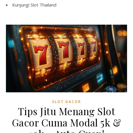
Kunjungi
Slot Thailand
SLOT GACOR
Tips Jitu Menang Slot
Gacor Cuma Modal 5k &