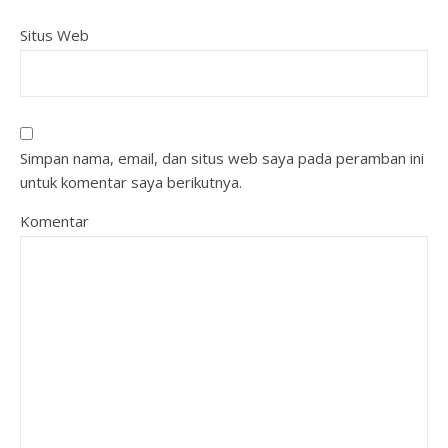
Situs Web
Simpan nama, email, dan situs web saya pada peramban ini
untuk komentar saya berikutnya.
Komentar