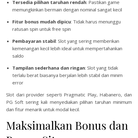
Tersedia pilihan taruhan rendah
: Pastikan game
memungkinkan bermain dengan nominal sangat kecil
Fitur bonus mudah dipicu
: Tidak harus menunggu
ratusan spin untuk free spin
Pembayaran stabil
: Slot yang sering memberikan
kemenangan kecil lebih ideal untuk mempertahankan
saldo
Tampilan sederhana dan ringan
: Slot yang tidak
terlalu berat biasanya berjalan lebih stabil dan minim
error
Slot dari provider seperti Pragmatic Play, Habanero, dan
PG Soft sering kali menyediakan pilihan taruhan minimum
dan fitur menarik untuk modal kecil.
Maksimalkan Bonus dan