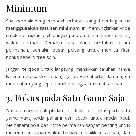
Minimum
Saat bermain dengan modal terbatas, sangat penting untuk
menggunakan taruhan minimum
. Ini memungkinkan Anda
untuk melakukan lebih banyak putaran dan memperpanjang
waktu bermain. Semakin lama Anda bertahan dalam
permainan, semakin besar peluang untuk memicu fitur
bonus seperti free spin.
Jangan tergoda untuk langsung menaikkan taruhan hanya
karena merasa slot sedang gacor. Bersabarlah dan tunggu
momentum yang tepat untuk meningkatkan nilai taruhan.
3. Fokus pada Satu Game Saja
Daripada berpindah-pindah slot, lebih baik fokus pada satu
game yang Anda pahami dan cocok untuk modal kecil.
Memahami pola dan ritme permainan sangat penting untuk
menentukan kapan waktu terbaik menaikkan taruhan, dan