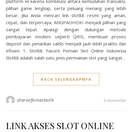
platform ini karena kombinasi antara kemudahan transaksi,
pilihan game lengkap, serta peluang menang yang lebih
besar. Jika Anda mencari link slot88 resmi yang aman,
cepat, dan terpercaya, ANGPAOHOKI menjadi pilihan yang
sangat tepat. Apalagi dengan dukungan metode
pembayaran modern seperti QRIS, membuat proses
deposit dan penarikan saldo menjadi jauh lebih praktis dan
efisien. 1. Slot88: Favorit Pemain Slot Online Indonesia
Slot88 adalah salah satu jenis permainan slot yang sangat…
BACA SELENGKAPNYA
sharonfornashville
0 Komentar
LINK AKSES SLOT ONLINE