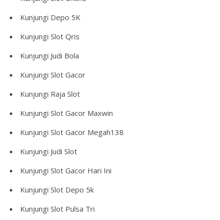
Kunjungi
Depo 5K
Kunjungi
Slot Qris
Kunjungi
Judi Bola
Kunjungi
Slot Gacor
Kunjungi
Raja Slot
Kunjungi
Slot Gacor Maxwin
Kunjungi
Slot Gacor Megah138
Kunjungi
Judi Slot
Kunjungi
Slot Gacor Hari Ini
Kunjungi
Slot Depo 5k
Kunjungi
Slot Pulsa Tri