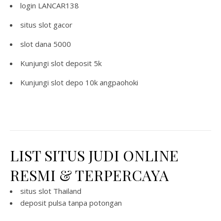
login LANCAR138
situs slot gacor
slot dana 5000
Kunjungi
slot deposit 5k
Kunjungi
slot depo 10k angpaohoki
LIST SITUS JUDI ONLINE
RESMI & TERPERCAYA
situs slot Thailand
deposit pulsa tanpa potongan