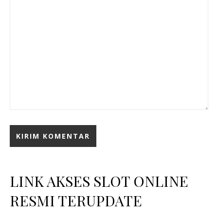
LINK AKSES SLOT ONLINE
RESMI TERUPDATE