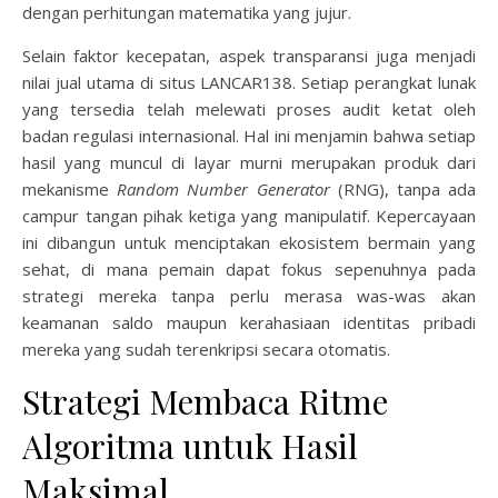
dengan perhitungan matematika yang jujur.
Selain faktor kecepatan, aspek transparansi juga menjadi
nilai jual utama di situs LANCAR138. Setiap perangkat lunak
yang tersedia telah melewati proses audit ketat oleh
badan regulasi internasional. Hal ini menjamin bahwa setiap
hasil yang muncul di layar murni merupakan produk dari
mekanisme
Random Number Generator
(RNG), tanpa ada
campur tangan pihak ketiga yang manipulatif. Kepercayaan
ini dibangun untuk menciptakan ekosistem bermain yang
sehat, di mana pemain dapat fokus sepenuhnya pada
strategi mereka tanpa perlu merasa was-was akan
keamanan saldo maupun kerahasiaan identitas pribadi
mereka yang sudah terenkripsi secara otomatis.
Strategi Membaca Ritme
Algoritma untuk Hasil
Maksimal