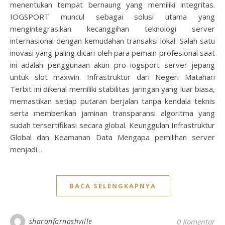
menentukan tempat bernaung yang memiliki integritas.
IOGSPORT muncul sebagai solusi utama yang
mengintegrasikan kecanggihan teknologi server
internasional dengan kemudahan transaksi lokal. Salah satu
inovasi yang paling dicari oleh para pemain profesional saat
ini adalah penggunaan akun pro iogsport server jepang
untuk slot maxwin. Infrastruktur dari Negeri Matahari
Terbit ini dikenal memiliki stabilitas jaringan yang luar biasa,
memastikan setiap putaran berjalan tanpa kendala teknis
serta memberikan jaminan transparansi algoritma yang
sudah tersertifikasi secara global. Keunggulan Infrastruktur
Global dan Keamanan Data Mengapa pemilihan server
menjadi…
BACA SELENGKAPNYA
sharonfornashville
0 Komentar