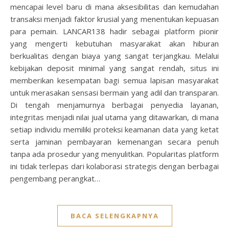
mencapai level baru di mana aksesibilitas dan kemudahan
transaksi menjadi faktor krusial yang menentukan kepuasan
para pemain. LANCAR138 hadir sebagai platform pionir
yang mengerti kebutuhan masyarakat akan hiburan
berkualitas dengan biaya yang sangat terjangkau. Melalui
kebijakan deposit minimal yang sangat rendah, situs ini
memberikan kesempatan bagi semua lapisan masyarakat
untuk merasakan sensasi bermain yang adil dan transparan.
Di tengah menjamurnya berbagai penyedia layanan,
integritas menjadi nilai jual utama yang ditawarkan, di mana
setiap individu memiliki proteksi keamanan data yang ketat
serta jaminan pembayaran kemenangan secara penuh
tanpa ada prosedur yang menyulitkan. Popularitas platform
ini tidak terlepas dari kolaborasi strategis dengan berbagai
pengembang perangkat…
BACA SELENGKAPNYA